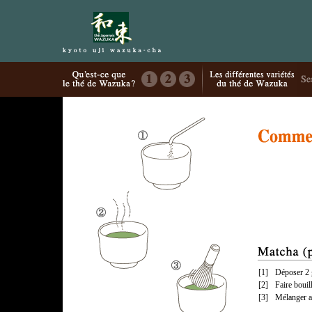
[1]
Déposer 2 
[2]
Faire bouil
[3]
Mélanger a