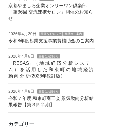
京都やましろ企業オンリーワン倶楽部
「第36回 交流連携サロン」開催のお知ら
せ
2026年4月20日
重要なお知らせ
補助金ご案内
令和8年度起業支援事業費補助金のご案内
2026年4月6日
重要なお知らせ
「RESAS」（ 地 域 経 済 分 析 シ ス テ
ム ） を 活 ⽤ し た 和 束 町 の 地 域 経 済
動 向 分 析(2026年改訂版）
2026年4月6日
重要なお知らせ
令和７年度 和束町商工会 景気動向分析結
果報告【第３四半期】
カテゴリー