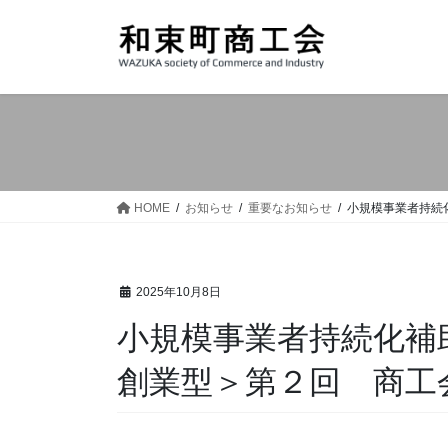
コ
ナ
ン
ビ
テ
ゲ
ン
ー
ツ
シ
へ
ョ
ス
ン
キ
に
ッ
移
HOME
お知らせ
重要なお知らせ
小規模事業者持続
プ
動
2025年10月8日
小規模事業者持続化補
創業型＞第２回 商工