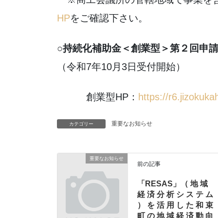
HP
をご確認下さい。
○持続化補助金＜創業型＞第２回申
（令和7年10月3日受付開始）
創業型HP：
https://r6.jizokuka
重要なお知らせ
カテゴリー
重要なお知らせ
前の記事
「RESAS」（ 地 域
経 済 分 析 シ ス テ ム
） を 活 ⽤ し た 和 束
町 の 地 域 経 済 動 向