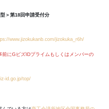
型＞第18回申請受付分
tps://www.jizokukanb.com/jizokuka_r6h/
にGビズIDプライムもしくはメンバーの
iz-id.go.jp/top/
営んでいる方は
商工会議所地区全国事務局の