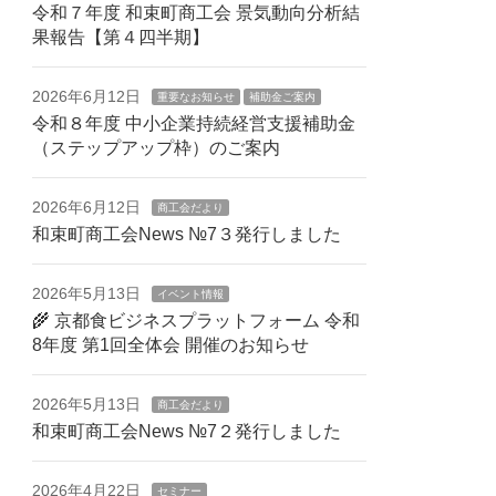
令和７年度 和束町商工会 景気動向分析結
果報告【第４四半期】
2026年6月12日
重要なお知らせ
補助金ご案内
令和８年度 中小企業持続経営支援補助金
（ステップアップ枠）のご案内
2026年6月12日
商工会だより
和束町商工会News №7３発行しました
2026年5月13日
イベント情報
🌾 京都食ビジネスプラットフォーム 令和
8年度 第1回全体会 開催のお知らせ
2026年5月13日
商工会だより
和束町商工会News №7２発行しました
2026年4月22日
セミナー