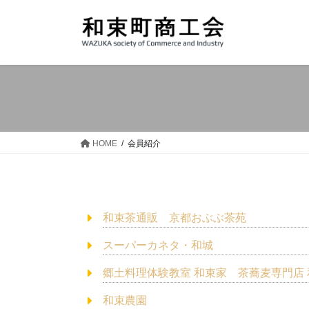
コ
ナ
ン
ビ
テ
ゲ
ン
ー
ツ
シ
へ
ョ
ス
ン
キ
に
ッ
移
HOME
会員紹介
プ
動
和束茶通販 京都おぶぶ茶苑
スーパーカネタ・和城
郷土料理体験教室 和束家
茶蕎麦専門店
和束農園