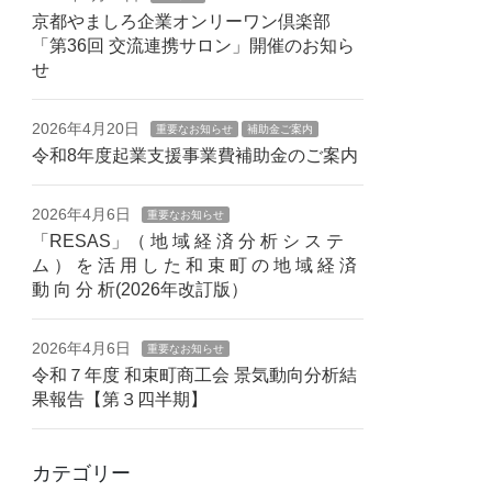
京都やましろ企業オンリーワン倶楽部
「第36回 交流連携サロン」開催のお知ら
せ
2026年4月20日
重要なお知らせ
補助金ご案内
令和8年度起業支援事業費補助金のご案内
2026年4月6日
重要なお知らせ
「RESAS」（ 地 域 経 済 分 析 シ ス テ
ム ） を 活 ⽤ し た 和 束 町 の 地 域 経 済
動 向 分 析(2026年改訂版）
2026年4月6日
重要なお知らせ
令和７年度 和束町商工会 景気動向分析結
果報告【第３四半期】
カテゴリー