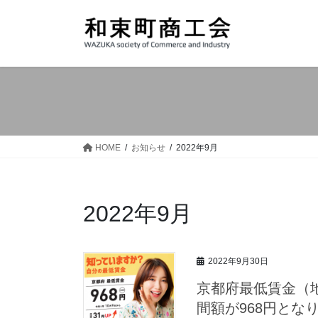
コ
ナ
ン
ビ
テ
ゲ
ン
ー
ツ
シ
へ
ョ
ス
ン
キ
に
ッ
移
HOME
お知らせ
2022年9月
プ
動
2022年9月
2022年9月30日
京都府最低賃金（地
間額が968円とな