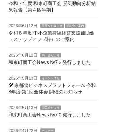
令和７年度 和束町商工会 景気動向分析結
果報告【第４四半期】
2026年6月12日
重要なお知らせ
補助金ご案内
令和８年度 中小企業持続経営支援補助金
（ステップアップ枠）のご案内
2026年6月12日
商工会だより
和束町商工会News №7３発行しました
2026年5月13日
イベント情報
🌾 京都食ビジネスプラットフォーム 令和
8年度 第1回全体会 開催のお知らせ
2026年5月13日
商工会だより
和束町商工会News №7２発行しました
2026年4月22日
セミナー