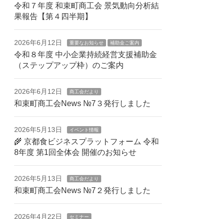
令和７年度 和束町商工会 景気動向分析結
果報告【第４四半期】
2026年6月12日
重要なお知らせ
補助金ご案内
令和８年度 中小企業持続経営支援補助金
（ステップアップ枠）のご案内
2026年6月12日
商工会だより
和束町商工会News №7３発行しました
2026年5月13日
イベント情報
🌾 京都食ビジネスプラットフォーム 令和
8年度 第1回全体会 開催のお知らせ
2026年5月13日
商工会だより
和束町商工会News №7２発行しました
2026年4月22日
セミナー