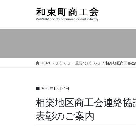
コ
ナ
ン
ビ
テ
ゲ
ン
ー
ツ
シ
へ
ョ
ス
ン
キ
に
ッ
移
HOME
お知らせ
重要なお知らせ
相楽地区商工会連
プ
動
2025年10月24日
相楽地区商工会連絡協
表彰のご案内