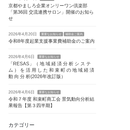
京都やましろ企業オンリーワン倶楽部
「第36回 交流連携サロン」開催のお知ら
せ
2026年4月20日
重要なお知らせ
補助金ご案内
令和8年度起業支援事業費補助金のご案内
2026年4月6日
重要なお知らせ
「RESAS」（ 地 域 経 済 分 析 シ ス テ
ム ） を 活 ⽤ し た 和 束 町 の 地 域 経 済
動 向 分 析(2026年改訂版）
2026年4月6日
重要なお知らせ
令和７年度 和束町商工会 景気動向分析結
果報告【第３四半期】
カテゴリー